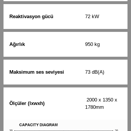
Reaktivasyon gücü
72 kW
Ağırlık
950 kg
Maksimum ses seviyesi
73 dB(A)
2000 x 1350 x
Ölçüler (lxwxh)
1780mm