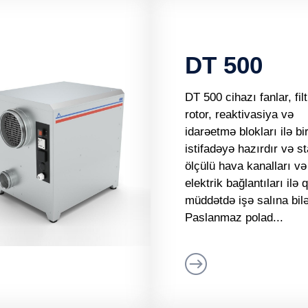
DT 500
DT 500 cihazı fanlar, filt
rotor, reaktivasiya və
idarəetmə blokları ilə bi
istifadəyə hazırdır və s
ölçülü hava kanalları və
elektrik bağlantıları ilə 
müddətdə işə salına bilə
Paslanmaz polad...