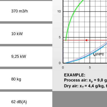
370 m3/h
10 kW
9,25 kW
80 kg
62 dB(A)