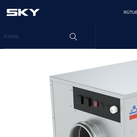
RÜTU
Qaz Turbinlərində Soyutma
Sənaye Rütubətgötürmə – 