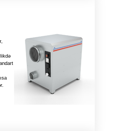
r,
rlikdə
tandart
qısa
r.