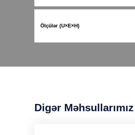
Ölçülər (U×E×H)
Digər Məhsullarımız