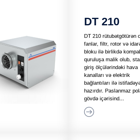
DT 210
DT 210 rütubətgötürən c
fanlar, filtr, rotor və id
bloku ilə birlikdə kompa
quruluşa malik olub, sta
giriş ölçülərindəki hava
kanalları və elektrik
bağlantıları ilə istifadəy
hazırdır. Paslanmaz po
gövdə içərisind...