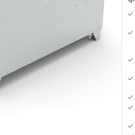
yudulması
ihazları
oyutma
Prinsipi