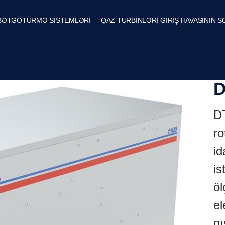
BƏTGÖTÜRMƏ SİSTEMLƏRİ
QAZ TURBİNLƏRİ GİRİŞ HAVASININ 
D
DT
ro
id
is
öl
el
DehuTech
qı