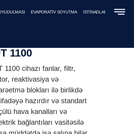
SOYUDULMASI
EVAPORATİV SOYUTMA
İSTİNADLAR
ƏLAQƏ
T 1100
 1100 cihazı fanlar, filtr,
tor, reaktivasiya və
arəetmə blokları ilə birlikdə
tifadəyə hazırdır və standart
çülü hava kanalları və
ektrik bağlantıları vasitəsilə
sa müddətdə işə salına bilər.