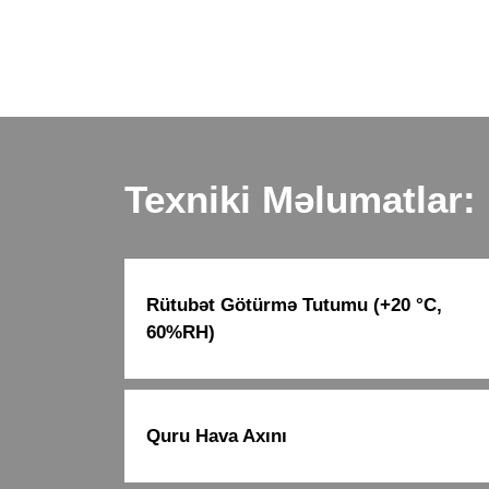
Texniki Məlumatlar:
Rütubət Götürmə Tutumu (+20 °C,
60%RH)
Quru Hava Axını