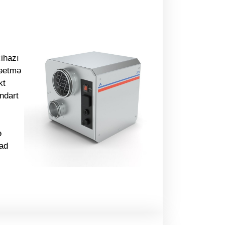
ihazı
arəetmə
kt
ndart
ə
lad