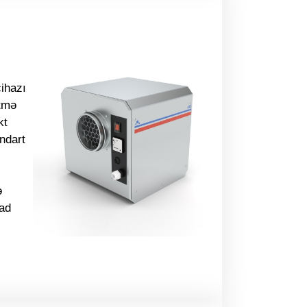
ihazı
etmə
kt
ndart
ə
lad