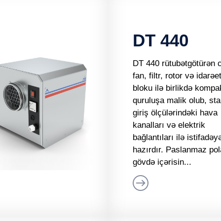
DT 440
DT 440 rütubətgötürən c
fan, filtr, rotor və idarə
bloku ilə birlikdə kompa
quruluşa malik olub, sta
giriş ölçülərindəki hava
kanalları və elektrik
bağlantıları ilə istifadəy
hazırdır. Paslanmaz po
gövdə içərisin...