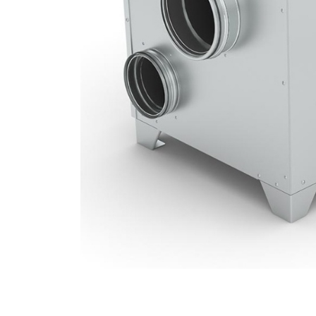
Qaz Turbinlərinin Giriş Havasının So
DehuTech Rütubətgötürmə C
Sistemləri
Sənaye Tipi Evaporativ S
Nümunə Tətbiqlər
Soyutma Sistemi Nümunə Tətbiqləri
Evaporativ Soyutmanın İş 
İstifadə Sahələri
Faydaları və Üstünlükləri
İş Prinsipi
Soyutma Sistemi İş Prinsipi