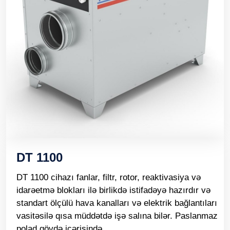
DT 1100
DT 1100 cihazı fanlar, filtr, rotor, reaktivasiya və
idarəetmə blokları ilə birlikdə istifadəyə hazırdır və
standart ölçülü hava kanalları və elektrik bağlantıları
vasitəsilə qısa müddətdə işə salına bilər. Paslanmaz
polad gövdə içərisində...