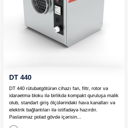
DT 440
DT 440 rütubətgötürən cihazı fan, filtr, rotor və
idarəetmə bloku ilə birlikdə kompakt quruluşa malik
olub, standart giriş ölçülərindəki hava kanalları və
elektrik bağlantıları ilə istifadəyə hazırdır.
Paslanmaz polad gövdə içərisin...