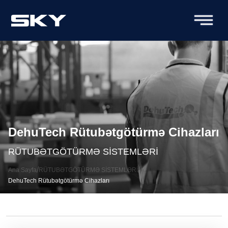
DehuTech Rütubətgötürmə Cihazları
RÜTUBƏTGÖTÜRMƏ SİSTEMLƏRİ
Ana Sayfa
RÜTUBƏTGÖTÜRMƏ SİSTEMLƏRİ
DehuTech Rütubətgötürmə Cihazları