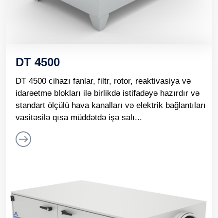
DT 4500
DT 4500 cihazı fanlar, filtr, rotor, reaktivasiya və
idarəetmə blokları ilə birlikdə istifadəyə hazırdır və
standart ölçülü hava kanalları və elektrik bağlantıları
vasitəsilə qısa müddətdə işə salı...