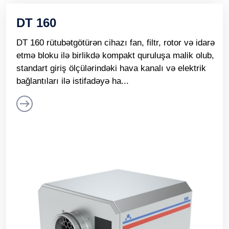
DT 160
DT 160 rütubətgötürən cihazı fan, filtr, rotor və idarə
etmə bloku ilə birlikdə kompakt quruluşa malik olub,
standart giriş ölçülərindəki hava kanalı və elektrik
bağlantıları ilə istifadəyə ha...