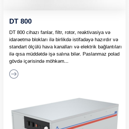
DT 800
DT 800 cihazı fanlar, filtr, rotor, reaktivasiya və
idarəetmə blokları ilə birlikdə istifadəyə hazırdır və
standart ölçülü hava kanalları və elektrik bağlantıları
ilə qısa müddətdə işə salına bilər. Paslanmaz polad
gövdə içərisində möhkəm...