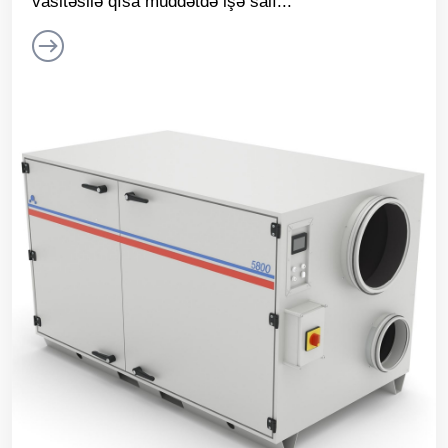
vasitəsilə qısa müddətdə işə salı...