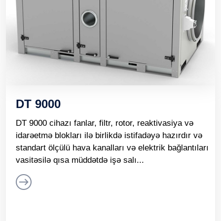
DT 9000
DT 9000 cihazı fanlar, filtr, rotor, reaktivasiya və
idarəetmə blokları ilə birlikdə istifadəyə hazırdır və
standart ölçülü hava kanalları və elektrik bağlantıları
vasitəsilə qısa müddətdə işə salı...