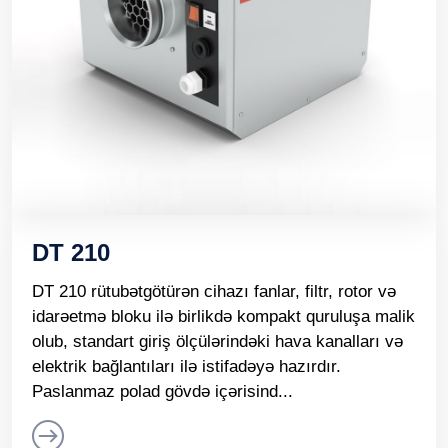
DT 210
DT 210 rütubətgötürən cihazı fanlar, filtr, rotor və
idarəetmə bloku ilə birlikdə kompakt quruluşa malik
olub, standart giriş ölçülərindəki hava kanalları və
elektrik bağlantıları ilə istifadəyə hazırdır.
Paslanmaz polad gövdə içərisind...