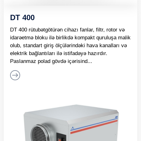
DT 400
DT 400 rütubətgötürən cihazı fanlar, filtr, rotor və
idarəetmə bloku ilə birlikdə kompakt quruluşa malik
olub, standart giriş ölçülərindəki hava kanalları və
elektrik bağlantıları ilə istifadəyə hazırdır.
Paslanmaz polad gövdə içərisind...