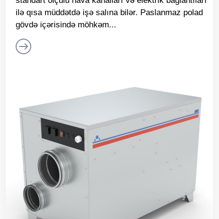
standart ölçülü hava kanalları və elektrik bağlantıları
ilə qısa müddətdə işə salına bilər. Paslanmaz polad
gövdə içərisində möhkəm...