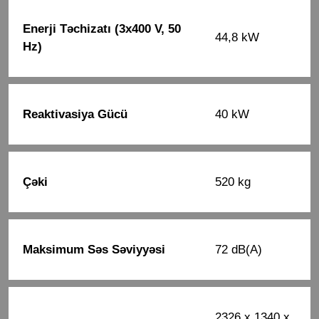
Enerji Təchizatı (3x400 V, 50
44,8 kW
Hz)
Reaktivasiya Gücü
40 kW
Çəki
520 kg
Maksimum Səs Səviyyəsi
72 dB(A)
2326 x 1340 x