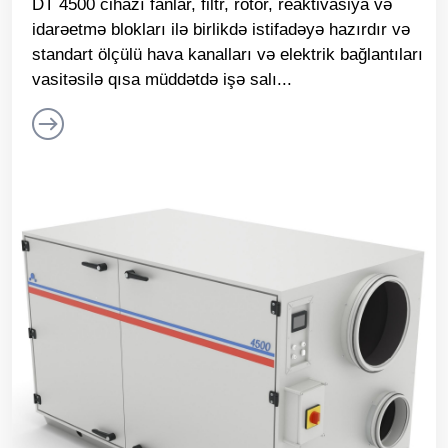
DT 4500 cihazı fanlar, filtr, rotor, reaktivasiya və
idarəetmə blokları ilə birlikdə istifadəyə hazırdır və
standart ölçülü hava kanalları və elektrik bağlantıları
vasitəsilə qısa müddətdə işə salı...