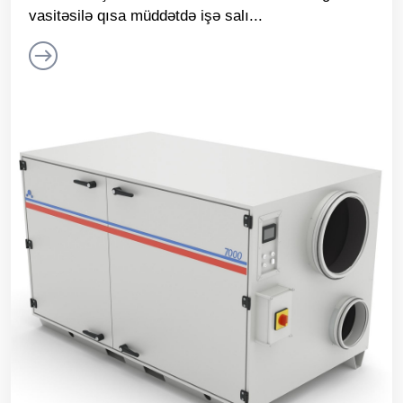
vasitəsilə qısa müddətdə işə salı...