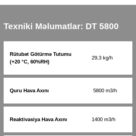
Texniki Məlumatlar: DT 5800
Rütubət Götürmə Tutumu
29,3 kg/h
(+20 °C, 60%RH)
Quru Hava Axını
5800 m3/h
Reaktivasiya Hava Axını
1400 m3/h