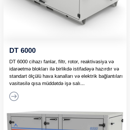
DT 6000
DT 6000 cihazı fanlar, filtr, rotor, reaktivasiya və
idarəetmə blokları ilə birlikdə istifadəyə hazırdır və
standart ölçülü hava kanalları və elektrik bağlantıları
vasitəsilə qısa müddətdə işə salı...