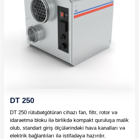
DT 250
DT 250 rütubətgötürən cihazı fan, filtr, rotor və
idarəetmə bloku ilə birlikdə kompakt quruluşa malik
olub, standart giriş ölçülərindəki hava kanalları və
elektrik bağlantıları ilə istifadəyə hazırdır.