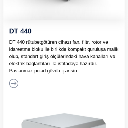
DT 440
DT 440 rütubətgötürən cihazı fan, filtr, rotor və
idarəetmə bloku ilə birlikdə kompakt quruluşa malik
olub, standart giriş ölçülərindəki hava kanalları və
elektrik bağlantıları ilə istifadəyə hazırdır.
Paslanmaz polad gövdə içərisin...