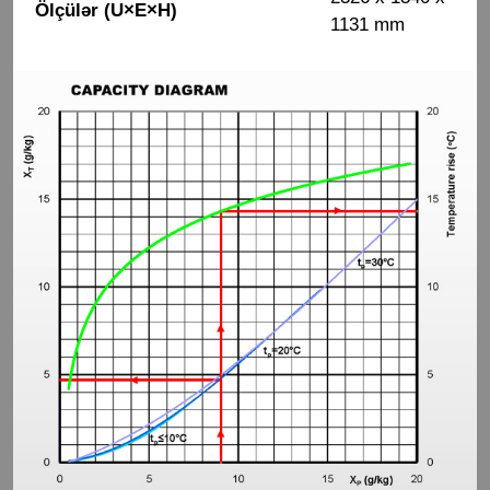
Ölçülər (U×E×H)
1131 mm