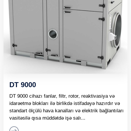
DT 9000
DT 9000 cihazı fanlar, filtr, rotor, reaktivasiya və
idarəetmə blokları ilə birlikdə istifadəyə hazırdır və
standart ölçülü hava kanalları və elektrik bağlantıları
vasitəsilə qısa müddətdə işə salı...