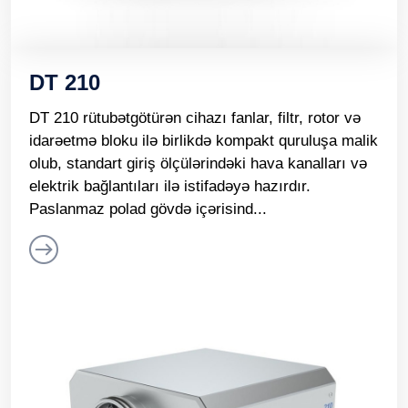
DT 210
DT 210 rütubətgötürən cihazı fanlar, filtr, rotor və
idarəetmə bloku ilə birlikdə kompakt quruluşa malik
olub, standart giriş ölçülərindəki hava kanalları və
elektrik bağlantıları ilə istifadəyə hazırdır.
Paslanmaz polad gövdə içərisind...