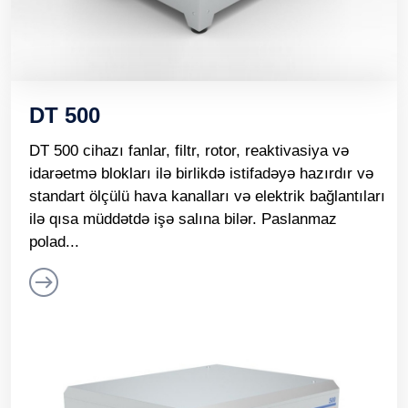
DT 500
DT 500 cihazı fanlar, filtr, rotor, reaktivasiya və
idarəetmə blokları ilə birlikdə istifadəyə hazırdır və
standart ölçülü hava kanalları və elektrik bağlantıları
ilə qısa müddətdə işə salına bilər. Paslanmaz
polad...