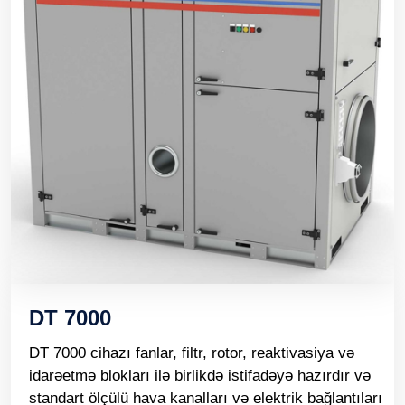
DT 7000
DT 7000 cihazı fanlar, filtr, rotor, reaktivasiya və
idarəetmə blokları ilə birlikdə istifadəyə hazırdır və
standart ölçülü hava kanalları və elektrik bağlantıları