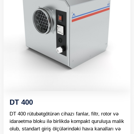
DT 400
DT 400 rütubətgötürən cihazı fanlar, filtr, rotor və
idarəetmə bloku ilə birlikdə kompakt quruluşa malik
olub, standart giriş ölçülərindəki hava kanalları və