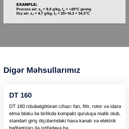
Digər Məhsullarımız
DT 160
DT 160 rütubətgötürən cihazı fan, filtr, rotor və idarə
etmə bloku ilə birlikdə kompakt quruluşa malik olub,
standart giriş ölçülərindəki hava kanalı və elektrik
bağlantıları ilə istifadəyə ha...