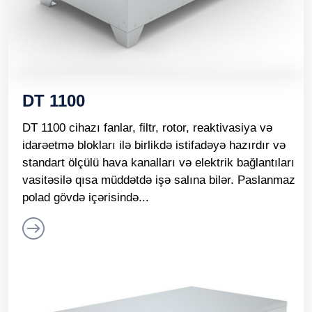
DT 1100
DT 1100 cihazı fanlar, filtr, rotor, reaktivasiya və
idarəetmə blokları ilə birlikdə istifadəyə hazırdır və
standart ölçülü hava kanalları və elektrik bağlantıları
vasitəsilə qısa müddətdə işə salına bilər. Paslanmaz
polad gövdə içərisində...