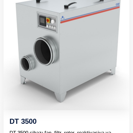
DT 3500
DT 3500 cihazı fan, filtr, rotor, reaktivasiya və