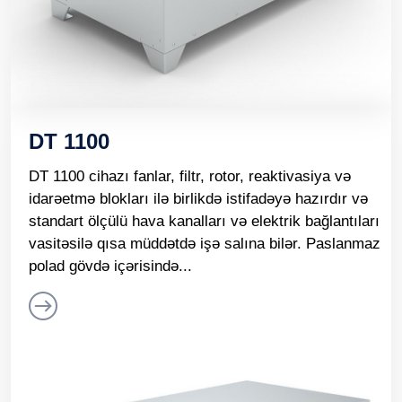
DT 1100
DT 1100 cihazı fanlar, filtr, rotor, reaktivasiya və
idarəetmə blokları ilə birlikdə istifadəyə hazırdır və
standart ölçülü hava kanalları və elektrik bağlantıları
vasitəsilə qısa müddətdə işə salına bilər. Paslanmaz
polad gövdə içərisində...