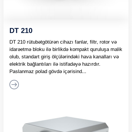
DT 210
DT 210 rütubətgötürən cihazı fanlar, filtr, rotor və
idarəetmə bloku ilə birlikdə kompakt quruluşa malik
olub, standart giriş ölçülərindəki hava kanalları və
elektrik bağlantıları ilə istifadəyə hazırdır.
Paslanmaz polad gövdə içərisind...