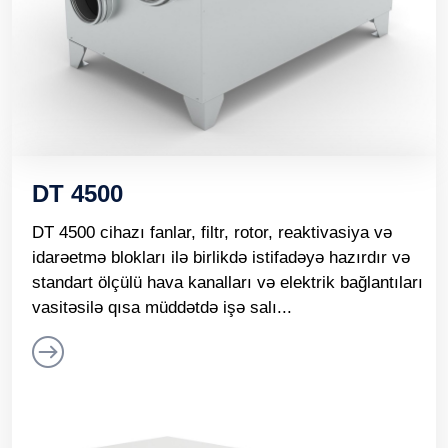
DT 4500
DT 4500 cihazı fanlar, filtr, rotor, reaktivasiya və
idarəetmə blokları ilə birlikdə istifadəyə hazırdır və
standart ölçülü hava kanalları və elektrik bağlantıları
vasitəsilə qısa müddətdə işə salı...