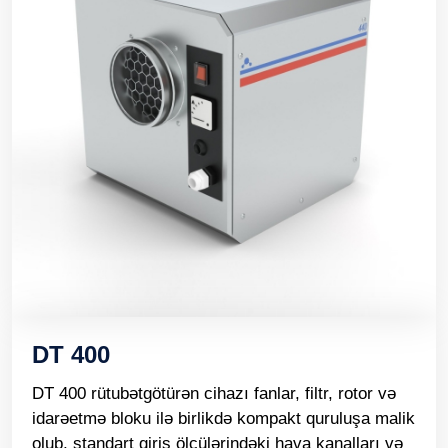
DT 400
DT 400 rütubətgötürən cihazı fanlar, filtr, rotor və
idarəetmə bloku ilə birlikdə kompakt quruluşa malik
olub, standart giriş ölçülərindəki hava kanalları və