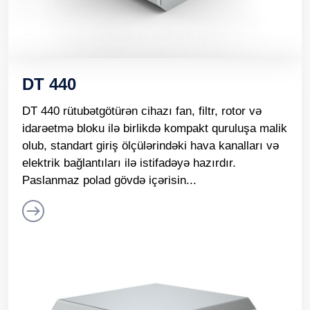
DT 440
DT 440 rütubətgötürən cihazı fan, filtr, rotor və
idarəetmə bloku ilə birlikdə kompakt quruluşa malik
olub, standart giriş ölçülərindəki hava kanalları və
elektrik bağlantıları ilə istifadəyə hazırdır.
Paslanmaz polad gövdə içərisin...