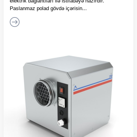
elektrik bağlantıları ilə istifadəyə hazırdır.
Paslanmaz polad gövdə içərisin...