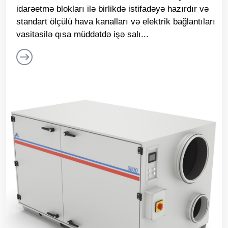
idarəetmə blokları ilə birlikdə istifadəyə hazırdır və
standart ölçülü hava kanalları və elektrik bağlantıları
vasitəsilə qısa müddətdə işə salı...