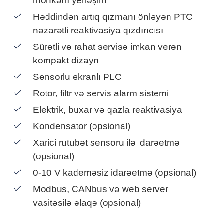
möhkəm yerləşim
Həddindən artıq qızmanı önləyən PTC
nəzarətli reaktivasiya qızdırıcısı
Sürətli və rahat servisə imkan verən
kompakt dizayn
Sensorlu ekranlı PLC
Rotor, filtr və servis alarm sistemi
Elektrik, buxar və qazla reaktivasiya
Kondensator (opsional)
Xarici rütubət sensoru ilə idarəetmə
(opsional)
0-10 V kademəsiz idarəetmə (opsional)
Modbus, CANbus və web server
vasitəsilə əlaqə (opsional)