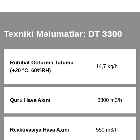
Texniki Məlumatlar: DT 3300
Rütubət Götürmə Tutumu
14,7 kg/h
(+20 °C, 60%RH)
Quru Hava Axını
3300 m3/h
Reaktivasiya Hava Axını
550 m3/h