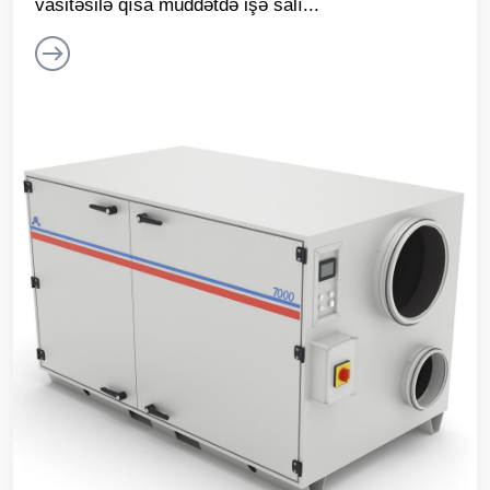
vasitəsilə qısa müddətdə işə salı...