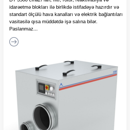
idarəetmə blokları ilə birlikdə istifadəyə hazırdır və
standart ölçülü hava kanalları və elektrik bağlantıları
vasitəsilə qısa müddətdə işə salına bilər.
Paslanmaz...