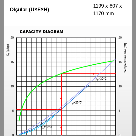
1199 x 807 x
Ölçülər (U×E×H)
1170 mm