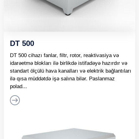
DT 500
DT 500 cihazı fanlar, filtr, rotor, reaktivasiya və
idarəetmə blokları ilə birlikdə istifadəyə hazırdır və
standart ölçülü hava kanalları və elektrik bağlantıları
ilə qısa müddətdə işə salına bilər. Paslanmaz
polad...