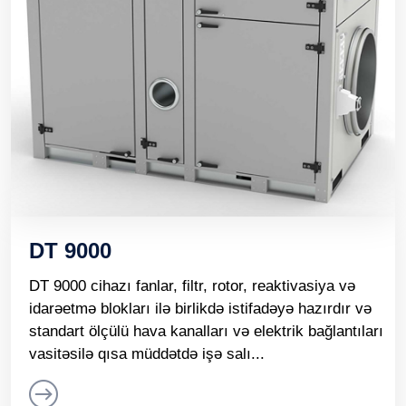
DT 9000
DT 9000 cihazı fanlar, filtr, rotor, reaktivasiya və
idarəetmə blokları ilə birlikdə istifadəyə hazırdır və
standart ölçülü hava kanalları və elektrik bağlantıları
vasitəsilə qısa müddətdə işə salı...