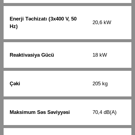
Enerji Təchizatı (3x400 V, 50
20,6 kW
Hz)
Reaktivasiya Gücü
18 kW
Çəki
205 kg
Maksimum Səs Səviyyəsi
70,4 dB(A)