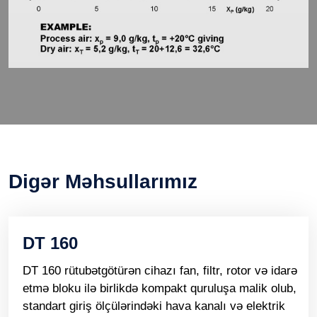
Digər Məhsullarımız
DT 160
DT 160 rütubətgötürən cihazı fan, filtr, rotor və idarə
etmə bloku ilə birlikdə kompakt quruluşa malik olub,
standart giriş ölçülərindəki hava kanalı və elektrik