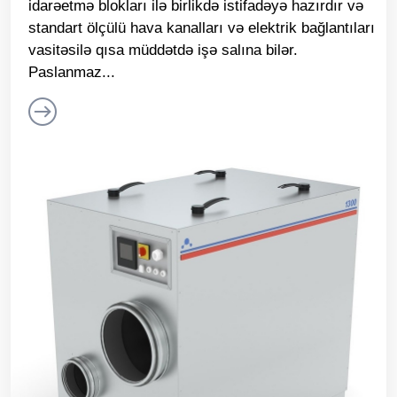
idarəetmə blokları ilə birlikdə istifadəyə hazırdır və
standart ölçülü hava kanalları və elektrik bağlantıları
vasitəsilə qısa müddətdə işə salına bilər.
Paslanmaz...